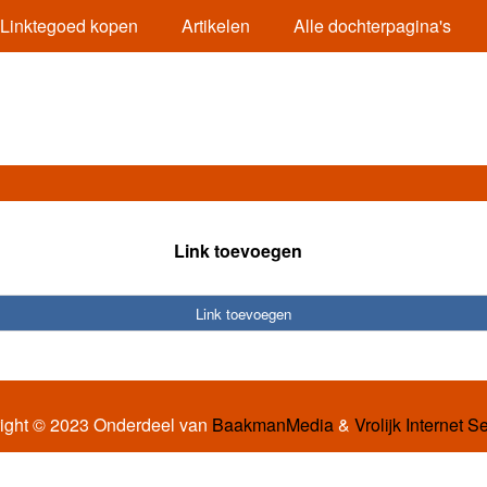
Linktegoed kopen
Artikelen
Alle dochterpagina's
Link toevoegen
Link toevoegen
ight © 2023 Onderdeel van
BaakmanMedia
&
Vrolijk Internet S