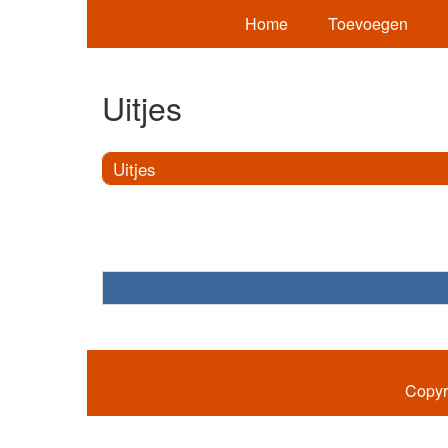
Home
Toevoegen
Uitjes
Uitjes
Copyr