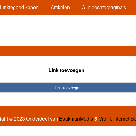
Linktegoed kopen
Artikelen
Alle dochterpagina's
Link toevoegen
Link toevoegen
ight © 2023 Onderdeel van
BaakmanMedia
&
Vrolijk Internet S